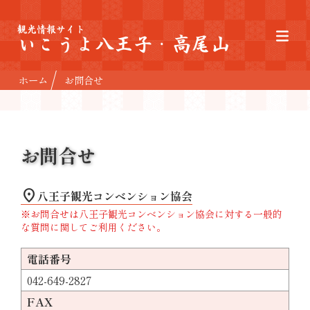
観光情報サイト
いこうよ八王子・高尾山
ホーム
お問合せ
お問合せ
location_on
八王子観光コンベンション協会
※お問合せは八王子観光コンベンション協会に対する一般的
な質問に関してご利用ください。
電話番号
042-649-2827
FAX