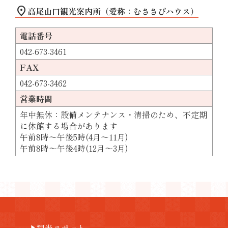
location_on
高尾山口観光案内所（愛称：むささびハウス）
電話番号
042-673-3461
FAX
042-673-3462
営業時間
年中無休：設備メンテナンス・清掃のため、不定期
に休館する場合があります
午前8時～午後5時(4月～11月)
午前8時～午後4時(12月～3月)
play_arrow