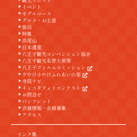
観光スポット
イベント
play_arrow
モデルコース
play_arrow
グルメ・お土産
play_arrow
宿泊
play_arrow
特集
play_arrow
高尾山
play_arrow
日本遺産
play_arrow
八王子観光コンベンション協会
play_arrow
八王子観光名誉大使等
play_arrow
八王子フィルムコミッション
play_arrow
夕やけ小やけふれあいの里
play_arrow
寺院ナビ
play_arrow
インスタフォトコンテスト
play_arrow
お問合せ
play_arrow
パンフレット
play_arrow
会員情報・会員募集
play_arrow
アクセス
play_arrow
リンク集