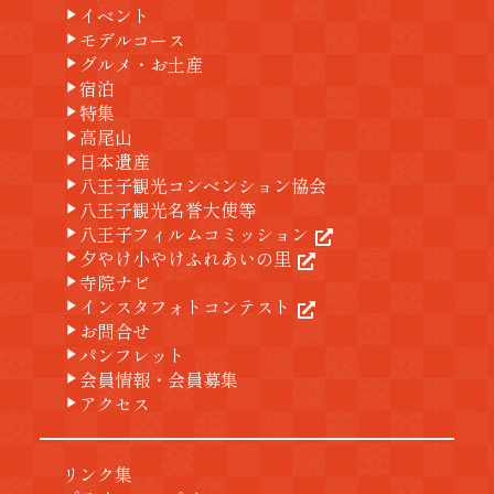
イベント
play_arrow
モデルコース
play_arrow
グルメ・お土産
play_arrow
宿泊
play_arrow
特集
play_arrow
高尾山
play_arrow
日本遺産
play_arrow
八王子観光コンベンション協会
play_arrow
八王子観光名誉大使等
play_arrow
八王子フィルムコミッション
play_arrow
夕やけ小やけふれあいの里
play_arrow
寺院ナビ
play_arrow
インスタフォトコンテスト
play_arrow
お問合せ
play_arrow
パンフレット
play_arrow
会員情報・会員募集
play_arrow
アクセス
play_arrow
リンク集