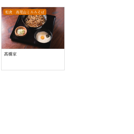
和食
高尾山とろろそば
髙橋家