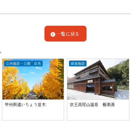
一覧に戻る
ト
公共施設・公園
自然
娯楽施設
甲州街道いちょう並木
京王高尾山温泉 極楽湯