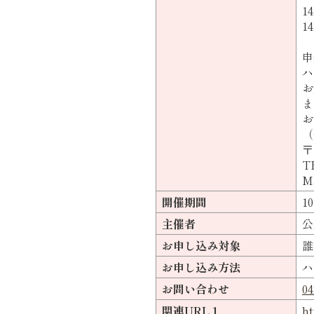
1
1
申
ハ
お
ま
お
（
〒
T
Ma
開催期間
1
主催者
公
お申し込み対象
誰
お申し込み方法
ハ
お問い合わせ
04
関連URL１
h