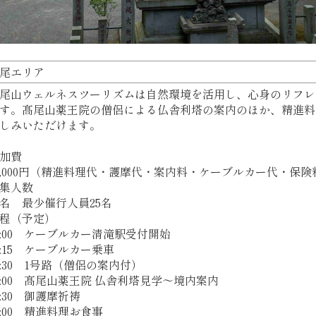
尾エリア
尾山ウェルネスツーリズムは自然環境を活用し、心身のリフレ
す。髙尾山薬王院の僧侶による仏舎利塔の案内のほか、精進料
しみいただけます。
加費
4,000円（精進料理代・護摩代・案内料・ケーブルカー代・保
募集人数
0名 最少催行人員25名
程（予定）
0:00 ケーブルカー清滝駅受付開始
0:15 ケーブルカー乗車
0:30 1号路（僧侶の案内付）
1:00 髙尾山薬王院 仏舎利塔見学～境内案内
2:30 御護摩祈祷
3:00 精進料理お食事