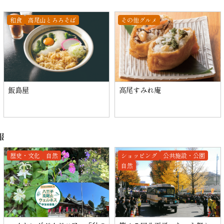
和食
高尾山とろろそば
その他グルメ
飯島屋
高尾すみれ庵
報
歴史・文化
自然
ショッピング
公共施設・公園
自然