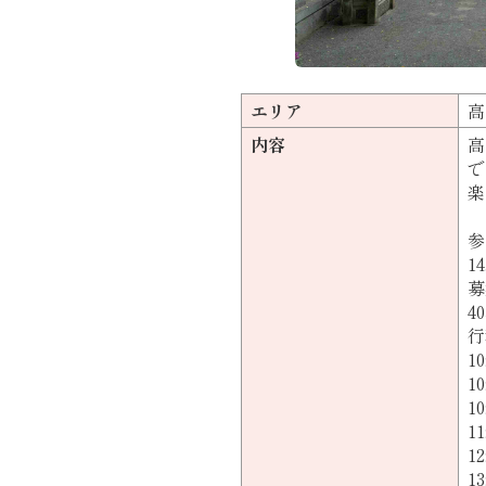
エリア
高
内容
高
で
楽
参
1
4
行
1
1
1
1
1
1