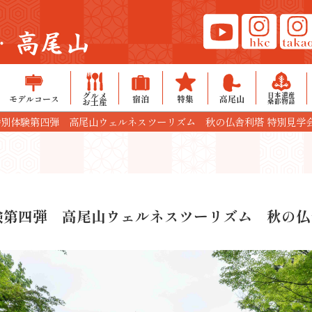
・高尾山
グルメ
日本遺産
モデルコース
宿泊
特集
高尾山
お土産
桑都物語
別体験第四弾 高尾山ウェルネスツーリズム 秋の仏舎利塔 特別見学会
第四弾 高尾山ウェルネスツーリズム 秋の仏舎