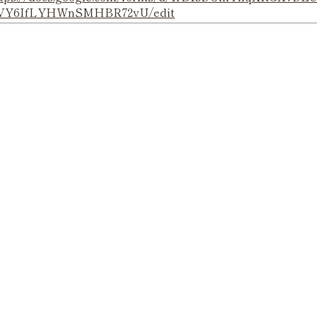
VY6IfLYHWnSMHBR72vU/edit