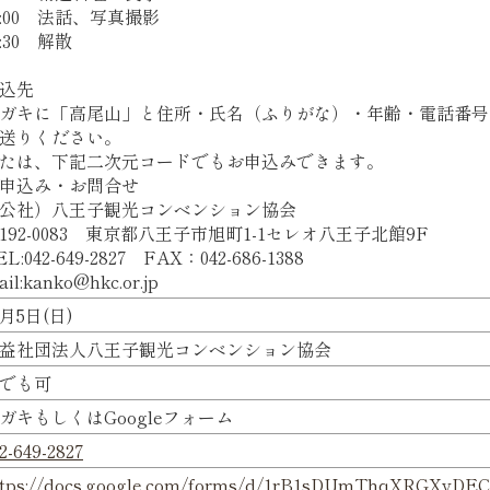
4:00 法話、写真撮影
4:30 解散
込先
ガキに「高尾山」と住所・氏名（ふりがな）・年齢・電話番号
送りください。
たは、下記二次元コードでもお申込みできます。
申込み・お問合せ
公社）八王子観光コンベンション協会
192-0083 東京都八王子市旭町1-1セレオ八王子北館9F
EL:042-649-2827 FAX：042-686-1388
il:kanko@hkc.or.jp
0月5日(日)
益社団法人八王子観光コンベンション協会
でも可
ガキもしくはGoogleフォーム
2-649-2827
ttps://docs.google.com/forms/d/1rB1sDUmThqXRGXvDE