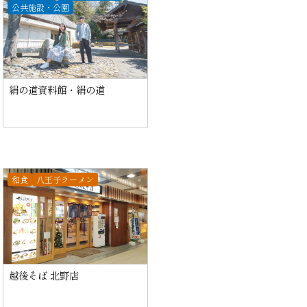
公共施設・公園
絹の道資料館・絹の道
和食
八王子ラーメン
越後そば 北野店