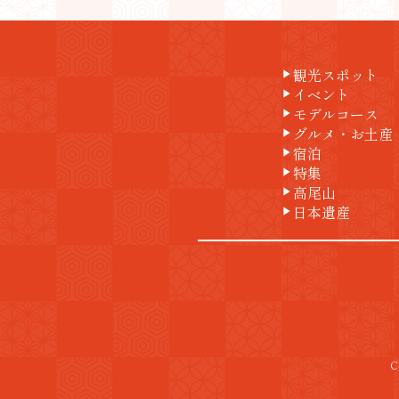
観光スポット
play_arrow
イベント
play_arrow
モデルコース
play_arrow
グルメ・お土産
play_arrow
宿泊
play_arrow
特集
play_arrow
高尾山
play_arrow
日本遺産
play_arrow
C