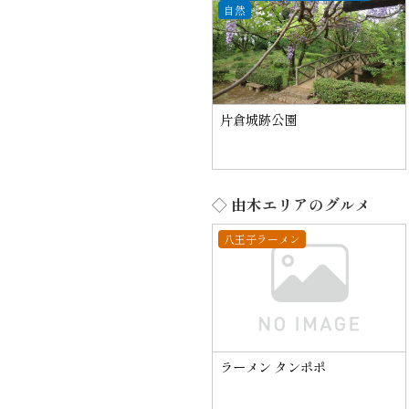
自然
片倉城跡公園
◇ 由木エリアのグルメ
八王子ラーメン
ラーメン タンポポ