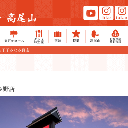
・高尾山
グルメ
日本遺産
モデルコース
宿泊
特集
高尾山
お土産
桑都物語
八王子みなみ野店
み野店