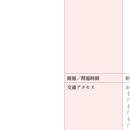
開館／閉館時間
朝
交通アクセス
お
《
「
《
「
《
「