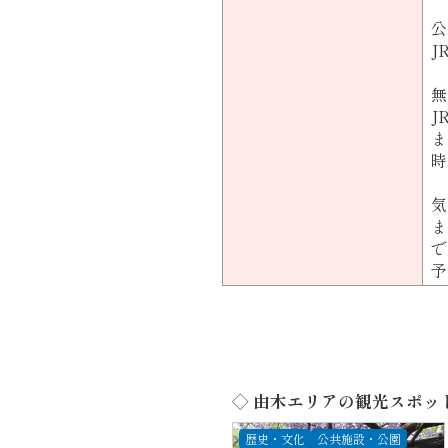
公
J
無
J
ま
時
気
ま
で
予
◇ 由木エリアの観光スポッ
歴史・文化
公共施設・公園