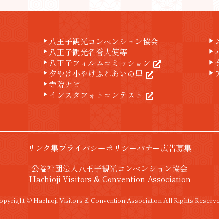
八王子観光コンベンション協会
play_arrow
play_arrow
八王子観光名誉大使等
play_arrow
play_arrow
八王子フィルムコミッション
play_arrow
play_arrow
夕やけ小やけふれあいの里
play_arrow
play_arrow
寺院ナビ
play_arrow
インスタフォトコンテスト
play_arrow
リンク集
プライバシーポリシー
バナー広告募集
公益社団法人八王子観光コンベンション協会
Hachioji Visitors & Convention Association
opyright © Hachioji Visitors & Convention Association All Rights Reserve