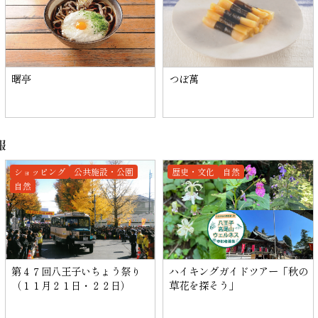
曙亭
つぼ萬
報
ショッピング
公共施設・公園
歴史・文化
自然
自然
第４７回八王子いちょう祭り
ハイキングガイドツアー「秋の
（１１月２１日・２２日）
草花を探そう」