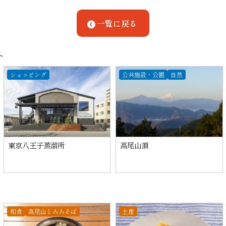
一覧に戻る
ト
ショッピング
公共施設・公園
自然
東京八王子蒸溜所
高尾山頂
和食
高尾山とろろそば
土産