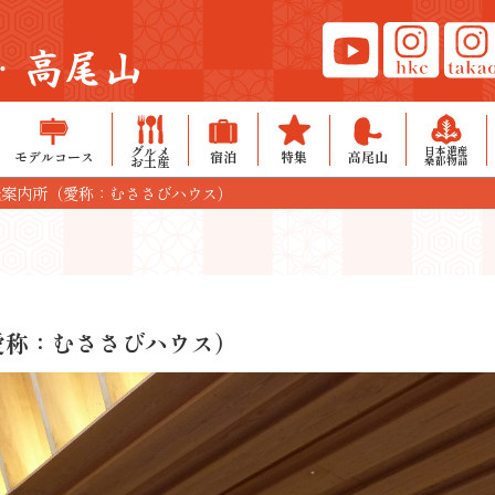
・高尾山
グルメ
日本遺産
モデルコース
宿泊
特集
高尾山
お土産
桑都物語
光案内所（愛称：むささびハウス）
愛称：むささびハウス）