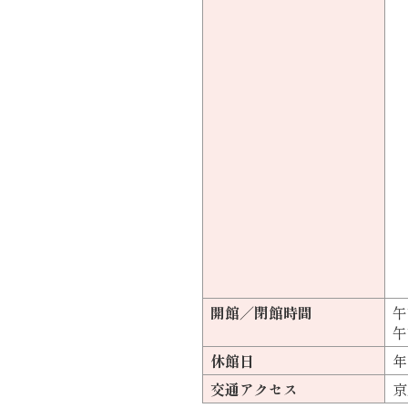
開館／閉館時間
午
午
休館日
年
交通アクセス
京