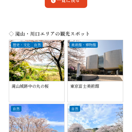
一覧に戻る
◇ 滝山・川口エリアの観光スポット
歴史・文化
自然
美術館・博物館
滝山城跡中の丸の桜
東京富士美術館
自然
自然