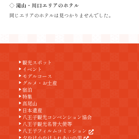
◇ 滝山・川口エリアのホテル
同じエリアのホテルは見つかりませんでした。
観光スポット
play_arrow
イベント
play_arrow
モデルコース
play_arrow
グルメ・お土産
play_arrow
宿泊
play_arrow
特集
play_arrow
高尾山
play_arrow
日本遺産
play_arrow
八王子観光コンベンション協会
play_arrow
八王子観光名誉大使等
play_arrow
八王子フィルムコミッション
play_arrow
夕やけ小やけふれあいの里
play_arrow