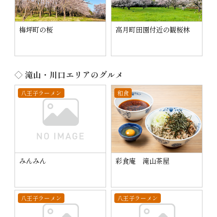
梅坪町の桜
高月町田園付近の観桜林
◇ 滝山・川口エリアのグルメ
八王子ラーメン
和食
みんみん
彩食庵 滝山茶屋
八王子ラーメン
八王子ラーメン