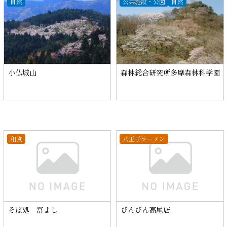
自然
公共施設・公園
自然
小仏城山
森林総合研究所多摩森林科学園
和食
八王子ラーメン
そば処 富よし
びんびん高尾店