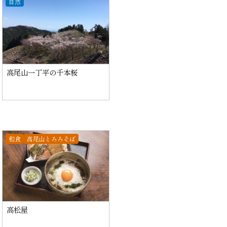
自然
高尾山一丁平の千本桜
和食
高尾山とろろそば
高松屋