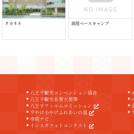
タカオネ
高尾ベースキャンプ
八王子観光コンベンション協会
play_arrow
play_arrow
八王子観光名誉大使等
play_arrow
play_arrow
八王子フィルムコミッション
play_arrow
play_arrow
夕やけ小やけふれあいの里
play_arrow
play_arrow
寺院ナビ
play_arrow
インスタフォトコンテスト
play_arrow