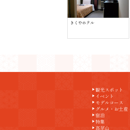
きくやホテル
観光スポット
play_arrow
イベント
play_arrow
モデルコース
play_arrow
グルメ・お土産
play_arrow
宿泊
play_arrow
特集
play_arrow
高尾山
play_arrow