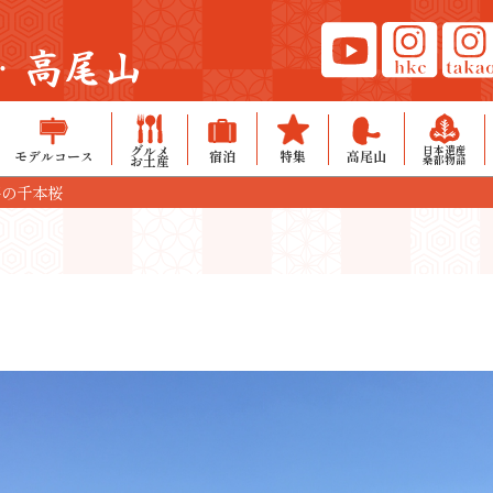
・高尾山
グルメ
日本遺産
モデルコース
宿泊
特集
高尾山
お土産
桑都物語
平の千本桜