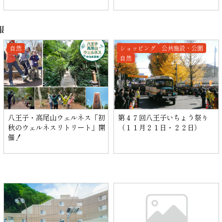
報
自然
ショッピング
公共施設・公園
自然
八王子・高尾山ウェルネス「初
第４７回八王子いちょう祭り
秋のウェルネスリトリート」開
（１１月２１日・２２日）
催！