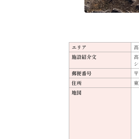
エリア
高
施設紹介文
高
シ
郵便番号
〒
住所
東
地図