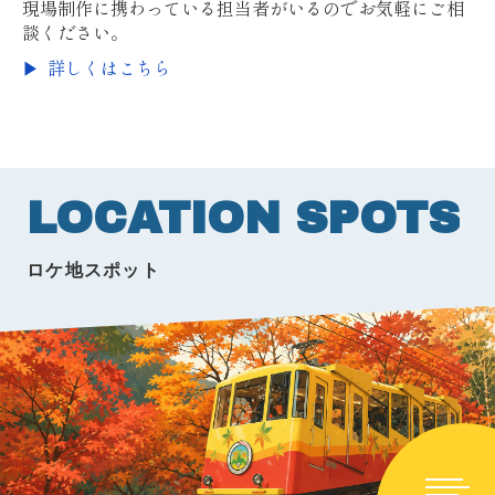
現場制作に携わっている担当者がいるのでお気軽にご相
談ください。
詳しくはこちら
LOCATION SPOTS
ロケ地スポット
映像関係者の皆様へ
ロケ地スポット
エキストラ登録
ホテル・ロケ弁
お知らせ