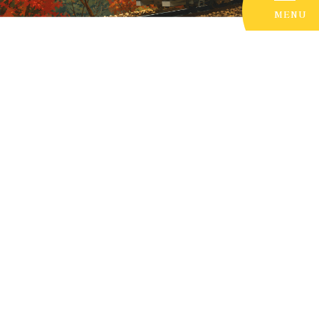
MENU
日本遺産
高尾山周辺
学校
スポーツ施設
都立公園
市内公園
建物
日本遺産
養蚕や織物が盛んだったことから、「桑都」と称さ
れた八王子の発展と歴史を、霊山・高尾山への人々
の祈りをテーマに語るストーリー
「霊気満山 高尾