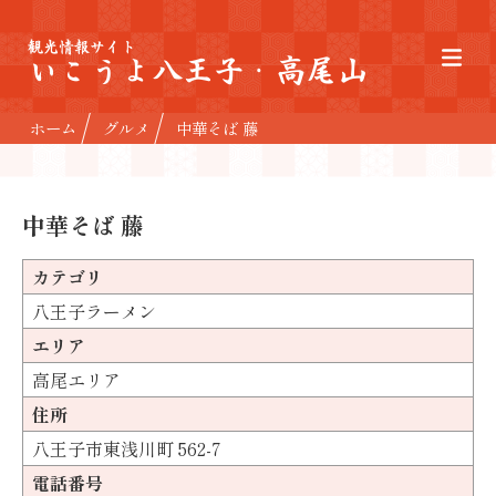
観光情報サイト
いこうよ八王子・高尾山
ホーム
グルメ
中華そば 藤
中華そば 藤
カテゴリ
八王子ラーメン
エリア
高尾エリア
住所
八王子市東浅川町 562-7
電話番号