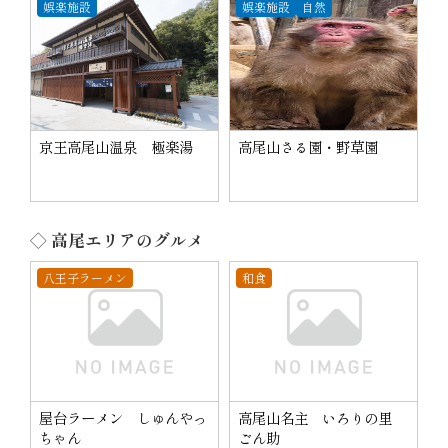
娯楽施設
娯楽施設
自然
京王高尾山温泉 極楽湯
高尾山さる園・野草園
◇ 高尾エリアのグルメ
八王子ラーメン
和食
屋台ラーメン しゅんやっ
高尾山名主 いろりの里
ちゃん
ごん助