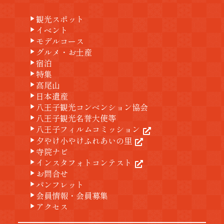
観光スポット
play_arrow
イベント
play_arrow
モデルコース
play_arrow
グルメ・お土産
play_arrow
宿泊
play_arrow
特集
play_arrow
高尾山
play_arrow
日本遺産
play_arrow
八王子観光コンベンション協会
play_arrow
八王子観光名誉大使等
play_arrow
八王子フィルムコミッション
play_arrow
夕やけ小やけふれあいの里
play_arrow
寺院ナビ
play_arrow
インスタフォトコンテスト
play_arrow
お問合せ
play_arrow
パンフレット
play_arrow
会員情報・会員募集
play_arrow
アクセス
play_arrow