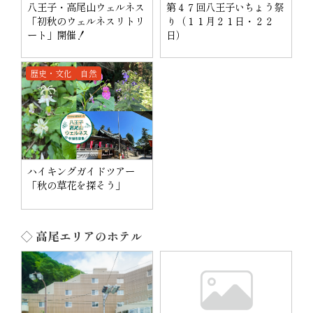
八王子・高尾山ウェルネス
第４７回八王子いちょう祭
「初秋のウェルネスリトリ
り（１１月２１日・２２
ート」開催！
日）
歴史・文化
自然
ハイキングガイドツアー
「秋の草花を探そう」
◇ 高尾エリアのホテル