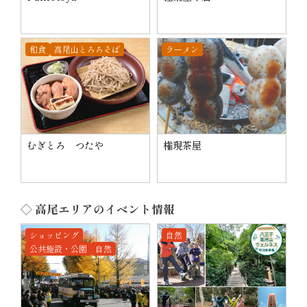
和食
高尾山とろろそば
ラーメン
むぎとろ つたや
権現茶屋
◇ 高尾エリアのイベント情報
ショッピング
自然
公共施設・公園
自然