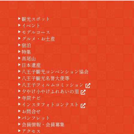
観光スポット
play_arrow
イベント
play_arrow
モデルコース
play_arrow
グルメ・お土産
play_arrow
宿泊
play_arrow
特集
play_arrow
高尾山
play_arrow
日本遺産
play_arrow
八王子観光コンベンション協会
play_arrow
八王子観光名誉大使等
play_arrow
八王子フィルムコミッション
play_arrow
夕やけ小やけふれあいの里
play_arrow
寺院ナビ
play_arrow
インスタフォトコンテスト
play_arrow
お問合せ
play_arrow
パンフレット
play_arrow
会員情報・会員募集
play_arrow
アクセス
play_arrow