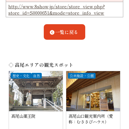
http://www.8show.jp/store/store_view.php?
store_id=S0000651&mode=store_info_view
一覧に戻る
◇ 高尾エリアの観光スポット
歴史・文化
自然
公共施設・公園
髙尾山薬王院
高尾山口観光案内所（愛
称：むささびハウス）