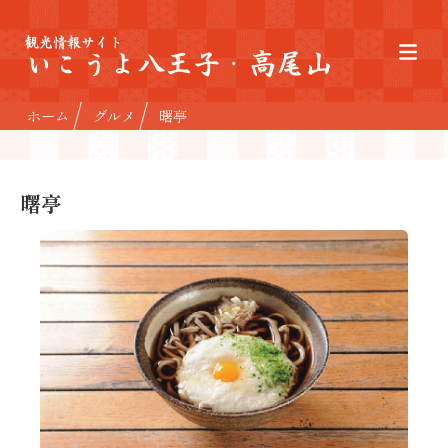
観光情報サイト
いこうよ八王子・高尾山
ホーム
グルメ
曙亭
曙亭