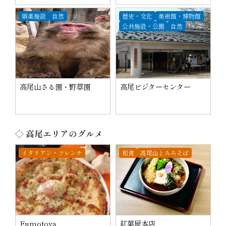
娯楽施設
自然
歴史・文化
美術館・博物館
公共施設・公園
自然
高尾山さる園・野草園
高尾ビジターセンター
◇ 高尾エリアのグルメ
イタリアン・フレンチ
和食
高尾山とろろそば
Fumotoya
紅葉屋本店