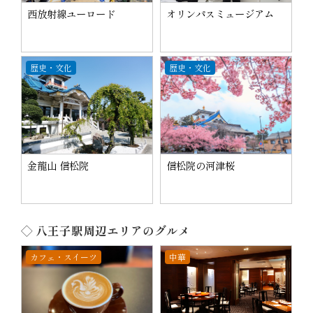
西放射線ユーロード
オリンパスミュージアム
歴史・文化
歴史・文化
金龍山 信松院
信松院の河津桜
◇ 八王子駅周辺エリアのグルメ
カフェ・スイーツ
中華