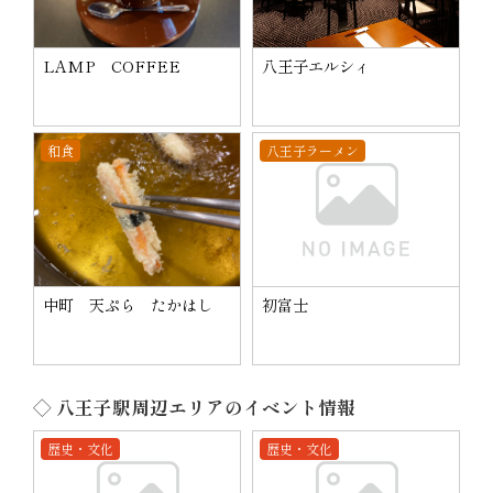
LAMP COFFEE
八王子エルシィ
和食
八王子ラーメン
中町 天ぷら たかはし
初富士
◇ 八王子駅周辺エリアのイベント情報
歴史・文化
歴史・文化