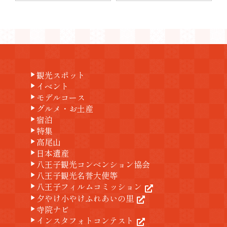
観光スポット
play_arrow
イベント
play_arrow
モデルコース
play_arrow
グルメ・お土産
play_arrow
宿泊
play_arrow
特集
play_arrow
高尾山
play_arrow
日本遺産
play_arrow
八王子観光コンベンション協会
play_arrow
八王子観光名誉大使等
play_arrow
八王子フィルムコミッション
play_arrow
夕やけ小やけふれあいの里
play_arrow
寺院ナビ
play_arrow
インスタフォトコンテスト
play_arrow