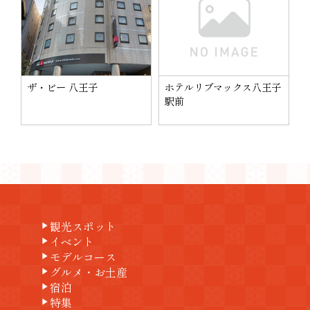
ザ・ビー 八王子
ホテルリブマックス八王子
駅前
観光スポット
play_arrow
イベント
play_arrow
モデルコース
play_arrow
グルメ・お土産
play_arrow
宿泊
play_arrow
特集
play_arrow