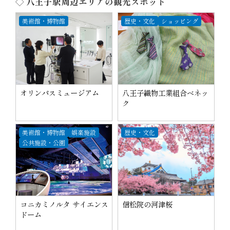
◇ 八王子駅周辺エリアの観光スポット
美術館・博物館
歴史・文化
ショッピング
オリンパスミュージアム
八王子織物工業組合べネッ
ク
美術館・博物館
娯楽施設
歴史・文化
公共施設・公園
コニカミノルタ サイエンス
信松院の河津桜
ドーム