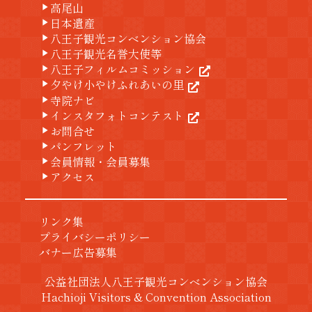
高尾山
play_arrow
日本遺産
play_arrow
八王子観光コンベンション協会
play_arrow
八王子観光名誉大使等
play_arrow
八王子フィルムコミッション
play_arrow
夕やけ小やけふれあいの里
play_arrow
寺院ナビ
play_arrow
インスタフォトコンテスト
play_arrow
お問合せ
play_arrow
パンフレット
play_arrow
会員情報・会員募集
play_arrow
アクセス
play_arrow
リンク集
プライバシーポリシー
バナー広告募集
公益社団法人八王子観光コンベンション協会
Hachioji Visitors & Convention Association