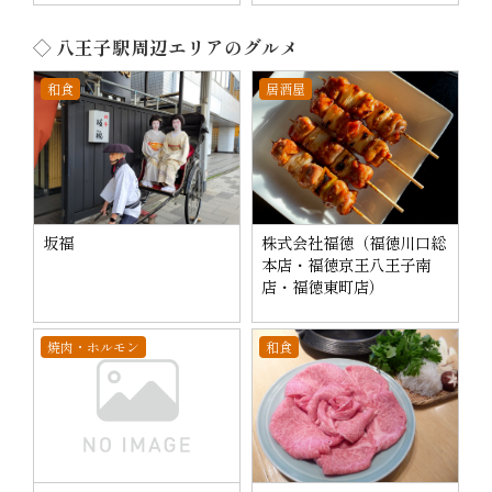
◇ 八王子駅周辺エリアのグルメ
和食
居酒屋
坂福
株式会社福徳（福徳川口総
本店・福徳京王八王子南
店・福徳東町店）
焼肉・ホルモン
和食