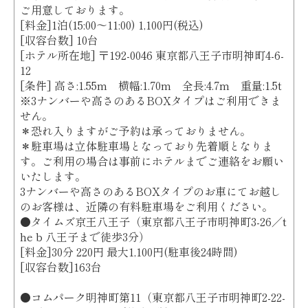
ご用意しております。
[料金]1泊(15:00〜11:00) 1,100円(税込)
[収容台数] 10台
[ホテル所在地] 〒192-0046 東京都八王子市明神町4-6-
12
[条件] 高さ:1.55m 横幅:1.70m 全長:4.7m 重量:1.5t
※3ナンバーや高さのあるBOXタイプはご利用できま
せん。
＊恐れ入りますがご予約は承っておりません。
＊駐車場は立体駐車場となっており先着順となりま
す。ご利用の場合は事前にホテルまでご連絡をお願い
いたします。
3ナンバーや高さのあるBOXタイプのお車にてお越し
のお客様は、近隣の有料駐車場をご利用ください。
●タイムズ京王八王子（東京都八王子市明神町3-26／t
he b 八王子まで徒歩3分）
[料金]30分 220円 最大1,100円(駐車後24時間)
[収容台数]163台
●コムパーク明神町第11（東京都八王子市明神町2-22-