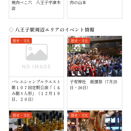
焼肉べこ六 八王子宇津木
肉の山本
店
◇ 八王子駅周辺エリアのイベント情報
歴史・文化
歴史・文化
バレエシャンブルウエスト
子安神社 祇園祭（7月25
第１０７回定期公演「くる
日・26日）
み割り人形」（１２月１９
日、２０日）
歴史・文化
歴史・文化