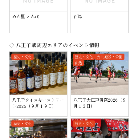
めん屋 とんぼ
百馬
◇ 八王子駅周辺エリアのイベント情報
歴史・文化
歴史・文化
公共施設・公園
自然
八王子ウイスキーストリー
八王子大江戸舞祭2026（９
ト2026（９月１９日）
月１３日）
歴史・文化
歴史・文化