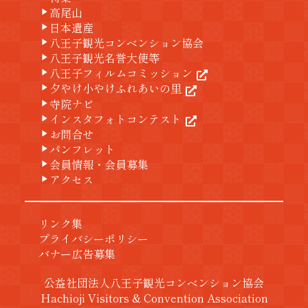
高尾山
play_arrow
日本遺産
play_arrow
八王子観光コンベンション協会
play_arrow
八王子観光名誉大使等
play_arrow
八王子フィルムコミッション
play_arrow
夕やけ小やけふれあいの里
play_arrow
寺院ナビ
play_arrow
インスタフォトコンテスト
play_arrow
お問合せ
play_arrow
パンフレット
play_arrow
会員情報・会員募集
play_arrow
アクセス
play_arrow
リンク集
プライバシーポリシー
バナー広告募集
公益社団法人八王子観光コンベンション協会
Hachioji Visitors & Convention Association