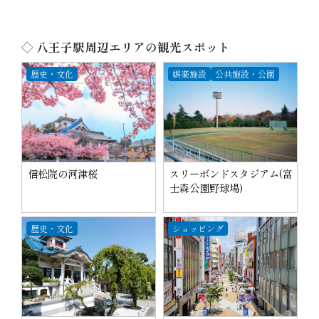
◇ 八王子駅周辺エリアの観光スポット
歴史・文化
娯楽施設
公共施設・公園
信松院の河津桜
スリーボンドスタジアム(富
士森公園野球場)
歴史・文化
ショッピング