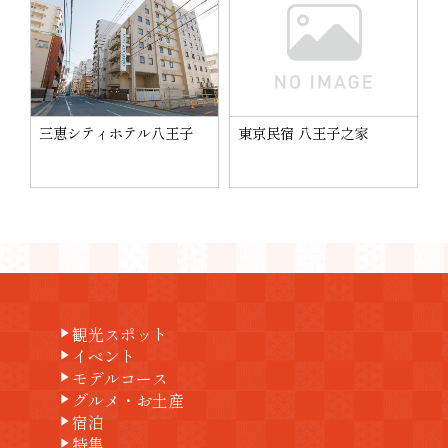
三恵シティホテル八王子
東京民宿 八王子之家
観光スポット
play_arrow
イベント
play_arrow
モデルコース
play_arrow
グルメ・お土産
play_arrow
宿泊
play_arrow
特集
play_arrow