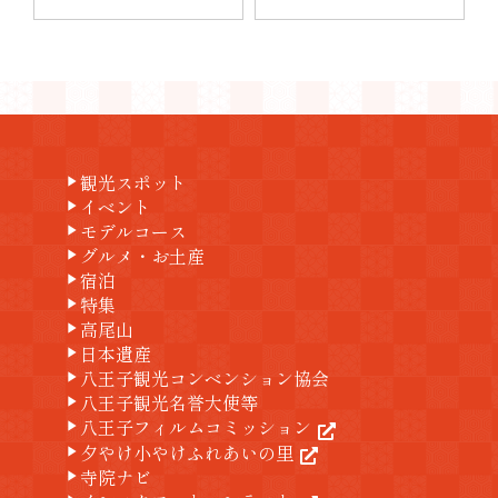
観光スポット
play_arrow
イベント
play_arrow
モデルコース
play_arrow
グルメ・お土産
play_arrow
宿泊
play_arrow
特集
play_arrow
高尾山
play_arrow
日本遺産
play_arrow
八王子観光コンベンション協会
play_arrow
八王子観光名誉大使等
play_arrow
八王子フィルムコミッション
play_arrow
夕やけ小やけふれあいの里
play_arrow
寺院ナビ
play_arrow