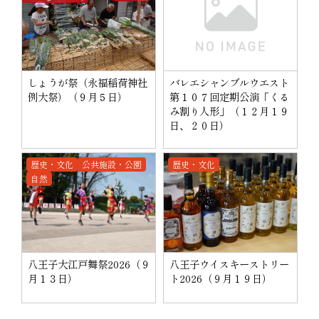
しょうが祭（永福稲荷神社
バレエシャンブルウエスト
例大祭）（９月５日）
第１０７回定期公演「くる
み割り人形」（１２月１９
日、２０日）
歴史・文化
公共施設・公園
歴史・文化
自然
八王子大江戸舞祭2026（９
八王子ウイスキーストリー
月１３日）
ト2026（９月１９日）