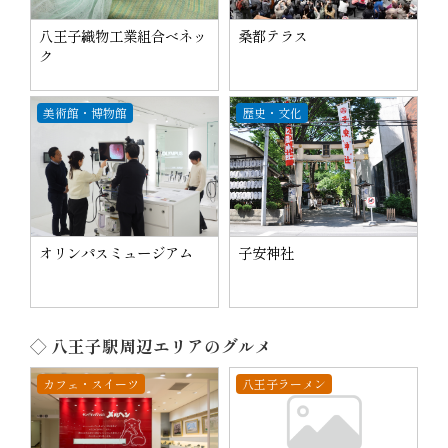
八王子織物工業組合べネッ
桑都テラス
ク
美術館・博物館
歴史・文化
オリンパスミュージアム
子安神社
◇ 八王子駅周辺エリアのグルメ
カフェ・スイーツ
八王子ラーメン