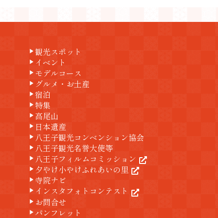
観光スポット
play_arrow
イベント
play_arrow
モデルコース
play_arrow
グルメ・お土産
play_arrow
宿泊
play_arrow
特集
play_arrow
高尾山
play_arrow
日本遺産
play_arrow
八王子観光コンベンション協会
play_arrow
八王子観光名誉大使等
play_arrow
八王子フィルムコミッション
play_arrow
夕やけ小やけふれあいの里
play_arrow
寺院ナビ
play_arrow
インスタフォトコンテスト
play_arrow
お問合せ
play_arrow
パンフレット
play_arrow