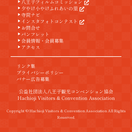
八王子フィルムコミッション
play_arrow
夕やけ小やけふれあいの里
play_arrow
寺院ナビ
play_arrow
インスタフォトコンテスト
play_arrow
お問合せ
play_arrow
パンフレット
play_arrow
会員情報・会員募集
play_arrow
アクセス
play_arrow
リンク集
プライバシーポリシー
バナー広告募集
公益社団法人八王子観光コンベンション協会
Hachioji Visitors & Convention Association
Copyright © Hachioji Visitors & Convention Association All Rights
Reserved.