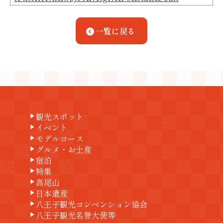
一覧に戻る
観光スポット
play_arrow
イベント
play_arrow
モデルコース
play_arrow
グルメ・お土産
play_arrow
宿泊
play_arrow
特集
play_arrow
高尾山
play_arrow
日本遺産
play_arrow
八王子観光コンベンション協会
play_arrow
八王子観光名誉大使等
play_arrow