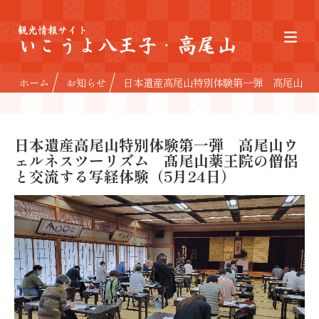
観光情報サイト
いこうよ八王子・高尾山
ホーム
お知らせ
日本遺産高尾山特別体験第一弾 高尾山ウェ
日本遺産高尾山特別体験第一弾 高尾山ウ
ェルネスツーリズム 髙尾山薬王院の僧侶
と交流する写経体験（5月24日）