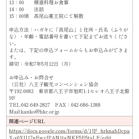
13：00 精進料理お食事
14：00 法話
15：00頃 髙尾山薬王院にて解散
申込方法：ハガキに「高尾山」と住所・氏名（ふりが
な）・年齢・電話番号を書いて下記までお送りくださ
い。
または、下記の申込フォームからもお申込みができま
す。
締切：令和7年5月12日（月）
お申込み・お問合せ
（公社）八王子観光コンベンション協会
〒192-0083 東京都八王子市旭町1-1セレオ八王子北館
9F
TEL:042-649-2827 FAX：042-686-1388
Mail:kanko@hkc.or.jp
関連ページURL
https://docs.google.com/forms/d/1JF_hrknabDcpa
X-x0XII17nEwzJPAN1tgNKF5E5taLE/edit