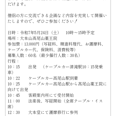
だけます。
僧侶の方に交流できる企画など内容を充実して開催い
たしますので、ぜひご参加ください！
日時：令和7年5月24日（土） 10時～15時予定
場所：大本山髙尾山薬王院
参加費：13,000円（写経料、精進料理代、お護摩料、
ケーブルカー代、保険料、消費税等）
募集人数：60名（最少催行人数：30名）
行程：
10：15 出発 （ケーブルカー清滝駅10：15発乗
車）
10：22 ケーブルカー高尾山駅到着
10：25 ケーブルカー高尾山駅から髙尾山薬王院に
向けて出発
10：45 客殿案内所にて受付開始
11：00 法楽後、写経開始（全席テーブル・イス
席）
12：30 大本堂にて護摩修行に参列