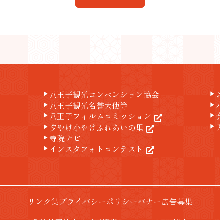
八王子観光コンベンション協会
play_arrow
play_arrow
八王子観光名誉大使等
play_arrow
play_arrow
八王子フィルムコミッション
play_arrow
play_arrow
夕やけ小やけふれあいの里
play_arrow
play_arrow
寺院ナビ
play_arrow
インスタフォトコンテスト
play_arrow
リンク集
プライバシーポリシー
バナー広告募集