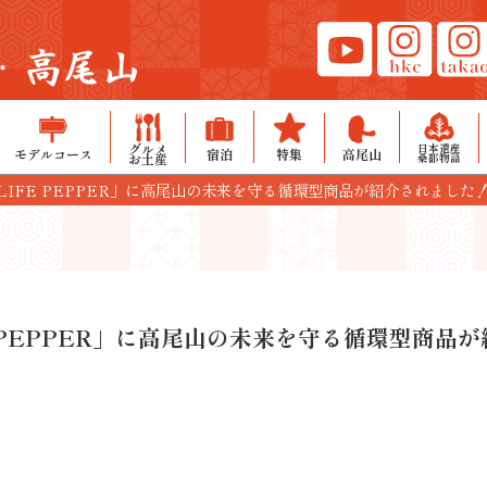
・高尾山
グルメ
日本遺産
モデルコース
宿泊
特集
高尾山
お土産
桑都物語
LIFE PEPPER」に高尾山の未来を守る循環型商品が紹介されました
E PEPPER」に高尾山の未来を守る循環型商品