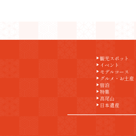
観光スポット
play_arrow
イベント
play_arrow
モデルコース
play_arrow
グルメ・お土産
play_arrow
宿泊
play_arrow
特集
play_arrow
高尾山
play_arrow
日本遺産
play_arrow