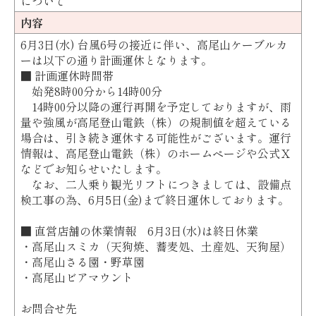
について
内容
6月3日(水) 台風6号の接近に伴い、高尾山ケーブルカ
ーは以下の通り計画運休となります。
■ 計画運休時間帯
始発8時00分から14時00分
14時00分以降の運行再開を予定しておりますが、雨
量や強風が高尾登山電鉄（株）の規制値を超えている
場合は、引き続き運休する可能性がございます。運行
情報は、高尾登山電鉄（株）のホームページや公式Ｘ
などでお知らせいたします。
なお、二人乗り観光リフトにつきましては、設備点
検工事の為、6月5日(金)まで終日運休しております。
■ 直営店舗の休業情報 6月3日(水)は終日休業
・高尾山スミカ（天狗焼、蕎麦処、土産処、天狗屋）
・高尾山さる園・野草園
・高尾山ビアマウント
お問合せ先