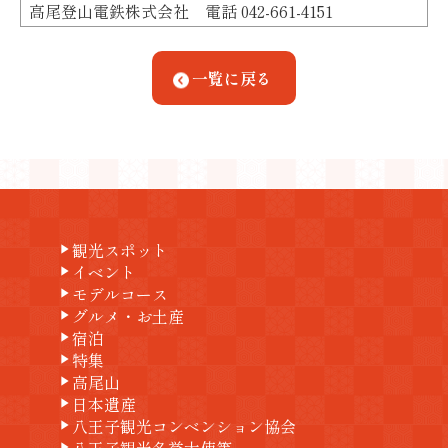
高尾登山電鉄株式会社 電話 042-661-4151
一覧に戻る
観光スポット
play_arrow
イベント
play_arrow
モデルコース
play_arrow
グルメ・お土産
play_arrow
宿泊
play_arrow
特集
play_arrow
高尾山
play_arrow
日本遺産
play_arrow
八王子観光コンベンション協会
play_arrow
play_arrow