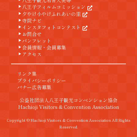
八王子観光名誉大使等
八王子フィルムコミッション
play_arrow
夕やけ小やけふれあいの里
play_arrow
寺院ナビ
play_arrow
インスタフォトコンテスト
play_arrow
お問合せ
play_arrow
パンフレット
play_arrow
会員情報・会員募集
play_arrow
アクセス
play_arrow
リンク集
プライバシーポリシー
バナー広告募集
公益社団法人八王子観光コンベンション協会
Hachioji Visitors & Convention Association
Copyright © Hachioji Visitors & Convention Association All Rights
Reserved.