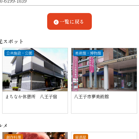
0-6199-1039
一覧に戻る
光スポット
公共施設・公園
美術館・博物館
まちなか休憩所 八王子宿
八王子市夢美術館
ルメ
創作料理
居酒屋