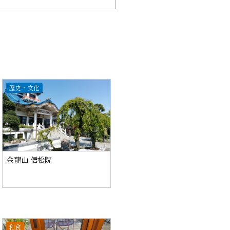
歴史・文化
金龍山 信松院
和食