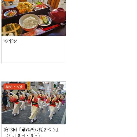
ゆずや
歴史・文化
第23回「踊れ西八夏まつり」
（９月５日・６日）