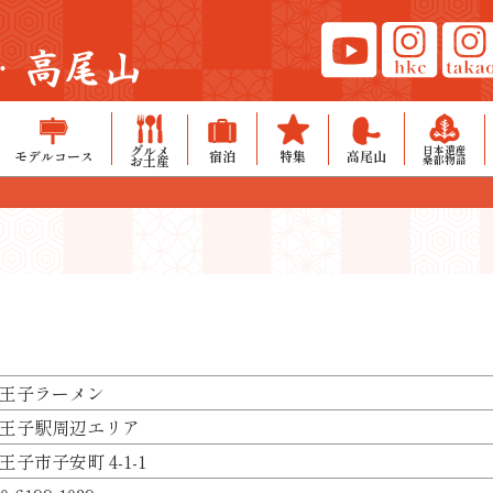
・高尾山
グルメ
日本遺産
モデルコース
宿泊
特集
高尾山
お土産
桑都物語
王子ラーメン
王子駅周辺エリア
王子市子安町 4-1-1