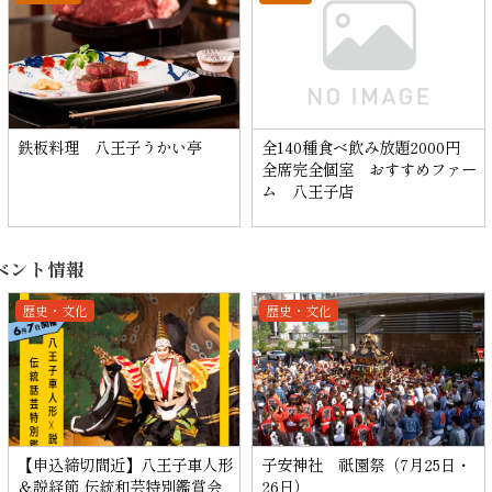
鉄板料理 八王子うかい亭
全140種食べ飲み放題2000円
全席完全個室 おすすめファー
ム 八王子店
ベント情報
歴史・文化
歴史・文化
【申込締切間近】八王子車人形
子安神社 祇園祭（7月25日・
＆説経節 伝統和芸特別鑑賞会
26日）