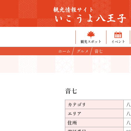
観光情報サイト
いこうよ八王子
観光スポット
イベント
ホーム
グルメ
音七
音七
カテゴリ
八
エリア
八
住所
八