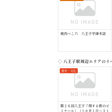
焼肉べこ六 八王子宇津木店
◇ 八王子駅周辺エリアのイ
歴史・文化
第２６回八王子「得する街のゼ
ミナール」（１０月１日～３１