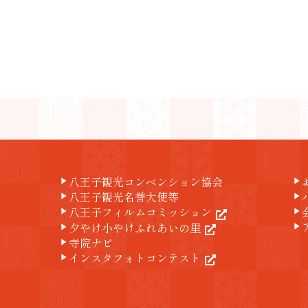
八王子観光コンベンション協会
play_arrow
play_arrow
八王子観光名誉大使等
play_arrow
play_arrow
八王子フィルムコミッション
play_arrow
play_arrow
夕やけ小やけふれあいの里
play_arrow
play_arrow
寺院ナビ
play_arrow
インスタフォトコンテスト
play_arrow