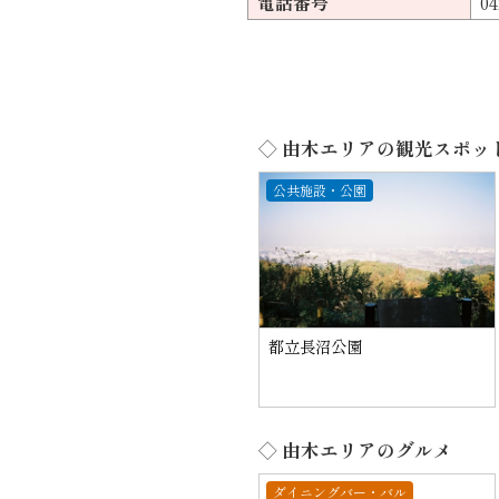
電話番号
04
◇ 由木エリアの観光スポッ
公共施設・公園
都立長沼公園
◇ 由木エリアのグルメ
ダイニングバー・バル