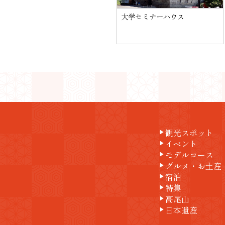
大学セミナーハウス
観光スポット
play_arrow
イベント
play_arrow
モデルコース
play_arrow
グルメ・お土産
play_arrow
宿泊
play_arrow
特集
play_arrow
高尾山
play_arrow
日本遺産
play_arrow