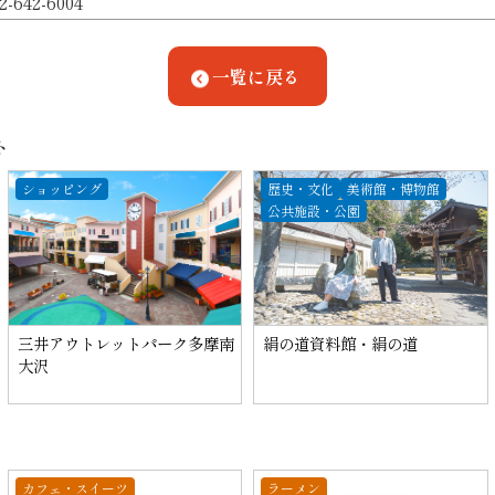
2-642-6004
一覧に戻る
ト
ショッピング
歴史・文化
美術館・博物館
公共施設・公園
三井アウトレットパーク多摩南
絹の道資料館・絹の道
大沢
カフェ・スイーツ
ラーメン