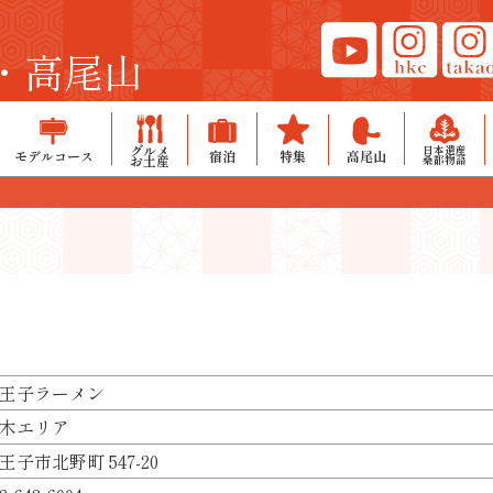
・高尾山
グルメ
日本遺産
モデルコース
宿泊
特集
高尾山
お土産
桑都物語
王子ラーメン
木エリア
王子市北野町 547-20